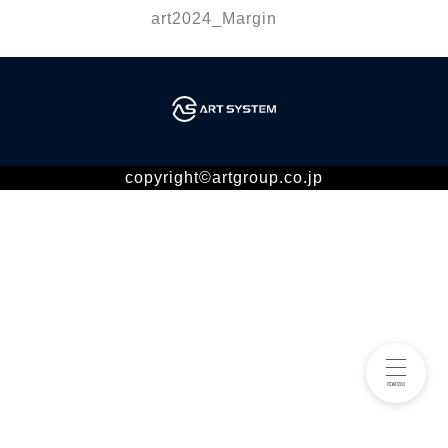
art2024_Margin
copyright©artgroup.co.jp
menu